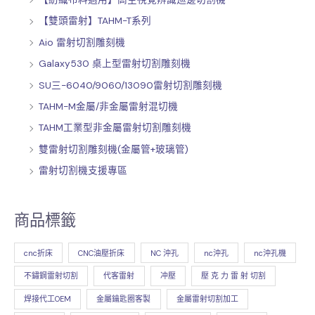
【雙頭雷射】TAHM-T系列
Aio 雷射切割雕刻機
Galaxy530 桌上型雷射切割雕刻機
SU三-6040/9060/13090雷射切割雕刻機
TAHM-M金屬/非金屬雷射混切機
TAHM工業型非金屬雷射切割雕刻機
雙雷射切割雕刻機(金屬管+玻璃管)
雷射切割機支援專區
商品標籤
cnc折床
CNC油壓折床
NC 沖孔
nc沖孔
nc沖孔機
不鏽鋼雷射切割
代客雷射
冲壓
壓 克 力 雷 射 切割
焊接代工OEM
金屬鑰匙圈客製
金屬雷射切割加工