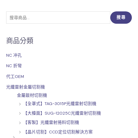
搜
搜尋
尋
關
商品分類
鍵
字
NC 冲孔
:
NC 折彎
代工OEM
光纖雷射金屬切割機
金屬鈑材切割機
【全罩式】TAG-3015P光纖雷射切割機
【大檯面】SUG-12025C光纖雷射切割機
【客製】光纖雷射捲料切割機
【晶片切割】CCD定位切割解決方案