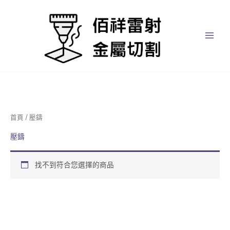
跳
至
主
要
內
容
首頁
/ 壓鑄
壓鑄
找不到符合您選擇的商品