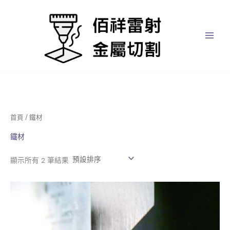
跳
至
主
要
內
容
首頁
/ 鐵材
鐵材
顯示所有 2 筆結果