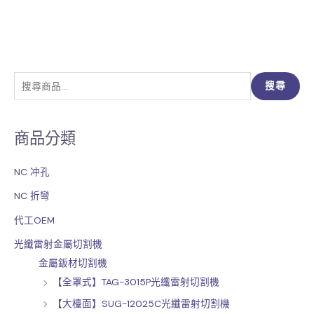
搜
搜尋
尋
關
商品分類
鍵
字
NC 冲孔
:
NC 折彎
代工OEM
光纖雷射金屬切割機
金屬鈑材切割機
【全罩式】TAG-3015P光纖雷射切割機
【大檯面】SUG-12025C光纖雷射切割機