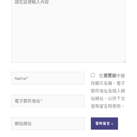
在
這
裡
輸
入
內
容...
Name*
在
瀏覽器
中儲
存顯示名稱、電子
郵件地址及個人網
電
站網址，以供下次
子
發佈留言時使用。
郵
網
件
站
地
網
址