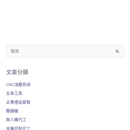
址
*
搜
尋
關
文章分類
鍵
字
CNC油壓折床
:
五金工具
企業禮品客製
壓鑄機
無人機代工
金屬切割代工