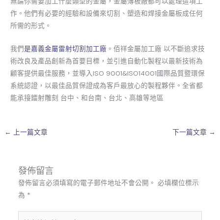
無論你需要加工什麼類型的金屬，金屬薄板廠都可以處理這項工
作。他們有必要的經驗和設備來切割、塑造和焊接金屬板成任何
所需的形式。
我們
是嘉義金屬雷射切割加工廠
。佰祥金屬加工廠 以不斷追求技
術改良及產品創新為首要目標，並引進自動化製程以最新技術為
顧客提供最佳服務，並導入ISO 9001&ISO14001國際品質暨環保
系統認證，以最佳品質保證成為客戶最放心的製程夥伴。全省都
能承接鐳射雕刻 台中、和台南、台北、高雄等地區
←
上一篇文章
下一篇文章
→
發佈留言
發佈留言必須填寫的電子郵件地址不會公開。
必填欄位標示
為
*
請