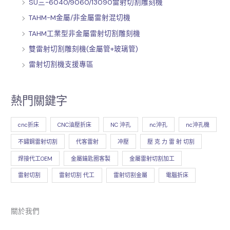
SU三-6040/9060/13090雷射切割雕刻機
TAHM-M金屬/非金屬雷射混切機
TAHM工業型非金屬雷射切割雕刻機
雙雷射切割雕刻機(金屬管+玻璃管)
雷射切割機支援專區
熱門關鍵字
cnc折床
CNC油壓折床
NC 沖孔
nc沖孔
nc沖孔機
不鏽鋼雷射切割
代客雷射
冲壓
壓 克 力 雷 射 切割
焊接代工OEM
金屬鑰匙圈客製
金屬雷射切割加工
雷射切割
雷射切割 代工
雷射切割金屬
電腦折床
關於我們