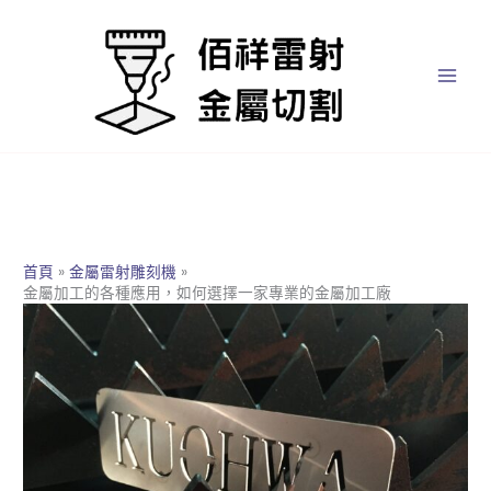
跳
至
主
要
內
容
首頁
金屬雷射雕刻機
金屬加工的各種應用，如何選擇一家專業的金屬加工廠