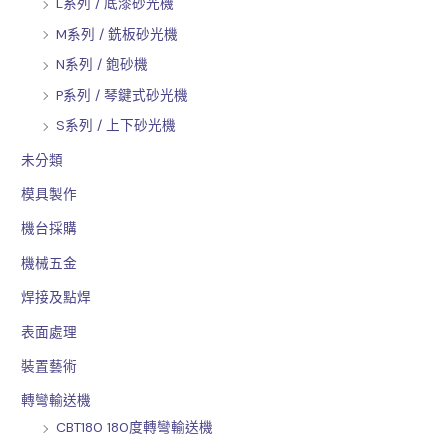
L系列 / 底漆砂光機
M系列 / 銑板砂光機
N系列 / 鉋砂機
P系列 / 琴鍵式砂光機
S系列 / 上下砂光機
未分類
模具製作
機台採購
機械五金
焊接及點焊
表面處理
裝置藝術
轉彎輸送機
CBT180 180度轉彎輸送機