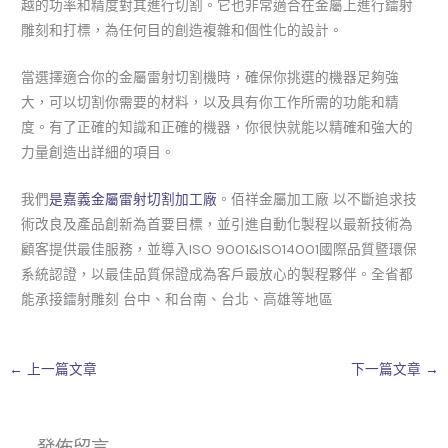
越的功率和精度對其進行切割。它也非常適合在金屬上進行鐳射
雕刻和打標，為任何目的創造複雜和個性化的設計。
當選擇適合你的金屬雷射切割機時，確保你挑選的機器足夠強
大，可以切割你需要的材料，以及具有你工作所需的功能和精
度。有了正確的知識和正確的機器，你很快就能以精確和強大的
力量創造出詳細的項目。
我們
是嘉義金屬雷射切割加工廠
。佰祥金屬加工廠 以不斷追求技
術改良及產品創新為首要目標，並引進自動化製程以最新技術為
顧客提供最佳服務，並導入ISO 9001&ISO14001國際品質暨環保
系統認證，以最佳品質保證成為客戶最放心的製程夥伴。全省都
能承接鐳射雕刻 台中、和台南、台北、高雄等地區
←
上一篇文章
下一篇文章
→
發佈留言