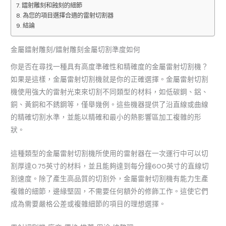
鐳射雕刻和蝕刻的細節
為您的項目選擇合適的雷射切割器
結論
金屬鐳射雕刻/鐳射雕刻金屬切割準度如何
你是否在尋找一種具有高度準確性和精確度的金屬雷射切割機？
如果是這樣，金屬雷射切割機就是你的正確選擇。金屬雷射切割
機使用強大的雷射光束來切割不同類型的材料，如低碳鋼、鋁、
銅、黃銅和不銹鋼等，僅舉幾例。這些機器提供了沿直線或曲線
的精確切割水準，並能以精確和最小的熱影響區加工複雜的形
狀。
這種類型的金屬雷射切割機所使用的雷射器在一次運行中可以切
割厚達0.75英寸的材料，並且能夠達到每分鐘600英寸的直線切
割速度。除了產生高品質的切割外，金屬雷射切割機有能力生產
複雜的細節，邊緣堅固，不需要任何額外的修飾工作。這使它們
成為需要嚴格公差或複雜細節的項目的理想選擇。