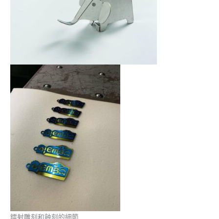
鐳射雕刻和蝕刻的細節