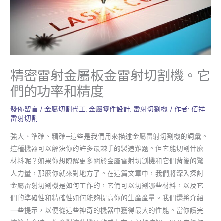
精密雷射金屬板金雷射切割機。它
們的功率和精度
發佈留言
/
金屬切割代工
,
金屬零件設計
,
雷射切割機
/ 作者:
佰祥
雷射切割
強大、準確、精確–這些是我們用來描述金屬雷射切割機的詞彙。
這種機器可以解決你的許多最棘手的製造難題。但它能切割什麼
材料呢？如果你想瞭解更多關於金屬雷射切割機和它們背後的驚
人力量，那麼你就來對地方了。在這篇文章中，我們將深入探討
金屬雷射切割機是如何工作的，它們可以切割哪些材料，以及它
們的準確性和精確性如何能夠提高你的生產產量。我們還將介紹
一些提示，以便從這些神奇的機器中獲得最大的性能。當你讀完