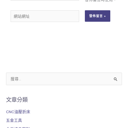
郵
網
件
站
地
網
址
址
*
搜
尋
關
文章分類
鍵
字
CNC油壓折床
:
五金工具