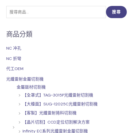
搜
搜尋
尋
關
商品分類
鍵
字
NC 冲孔
:
NC 折彎
代工OEM
光纖雷射金屬切割機
金屬鈑材切割機
【全罩式】TAG-3015P光纖雷射切割機
【大檯面】SUG-12025C光纖雷射切割機
【客製】光纖雷射捲料切割機
【晶片切割】CCD定位切割解決方案
Infinity EC系列光纖雷射金屬切割機