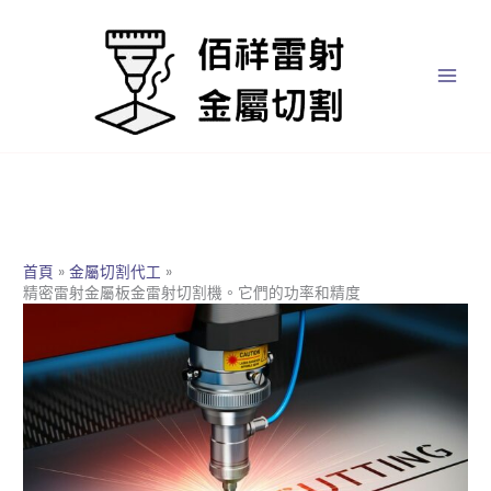
跳
至
主
要
內
容
首頁
金屬切割代工
精密雷射金屬板金雷射切割機。它們的功率和精度