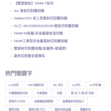
【雙頭雷射】TAHM-T系列
Aio 雷射切割雕刻機
Galaxy530 桌上型雷射切割雕刻機
SU三-6040/9060/13090雷射切割雕刻機
TAHM-M金屬/非金屬雷射混切機
TAHM工業型非金屬雷射切割雕刻機
雙雷射切割雕刻機(金屬管+玻璃管)
雷射切割機支援專區
熱門關鍵字
cnc折床
CNC油壓折床
NC 沖孔
nc沖孔
nc沖孔機
不鏽鋼雷射切割
代客雷射
冲壓
壓 克 力 雷 射 切割
焊接代工OEM
金屬鑰匙圈客製
金屬雷射切割加工
雷射切割
雷射切割 代工
雷射切割金屬
電腦折床