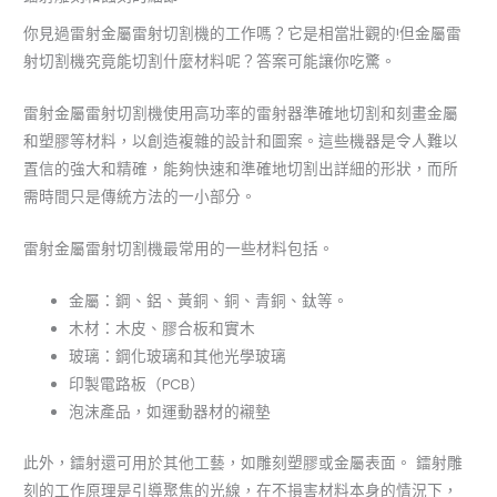
你見過雷射金屬雷射切割機的工作嗎？它是相當壯觀的!但金屬雷
射切割機究竟能切割什麼材料呢？答案可能讓你吃驚。
雷射金屬雷射切割機使用高功率的雷射器準確地切割和刻畫金屬
和塑膠等材料，以創造複雜的設計和圖案。這些機器是令人難以
置信的強大和精確，能夠快速和準確地切割出詳細的形狀，而所
需時間只是傳統方法的一小部分。
雷射金屬雷射切割機最常用的一些材料包括。
金屬：鋼、鋁、黃銅、銅、青銅、鈦等。
木材：木皮、膠合板和實木
玻璃：鋼化玻璃和其他光學玻璃
印製電路板（PCB）
泡沫產品，如運動器材的襯墊
此外，鐳射還可用於其他工藝，如雕刻塑膠或金屬表面。 鐳射雕
刻的工作原理是引導聚焦的光線，在不損害材料本身的情況下，