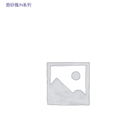
鉋砂機/N系列