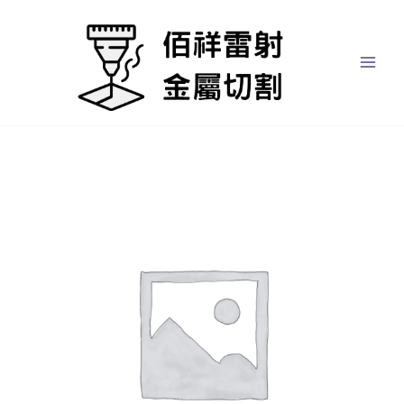
跳
至
主
要
內
容