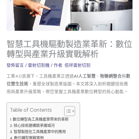
智慧工具機驅動製造業革新：數位
轉型與產業升級實戰解析
發佈留言
/
雷射切割機
/ 作者:
佰祥雷射切割
工業4.0浪潮下，工具機產業正透過
AI人工智慧
、
物聯網整合
與
數
位雙生技術
，重塑全球製造業版圖。本文將深入剖析關鍵技術應
用與產業升級策略，帶您掌握工具機產業數位轉型的核心動能。
Table of Contents
數位轉型為工具機產業帶來的革新
核心技術建構競爭護城河
智慧製造在工具機產業中的應用
數位轉型實戰案例