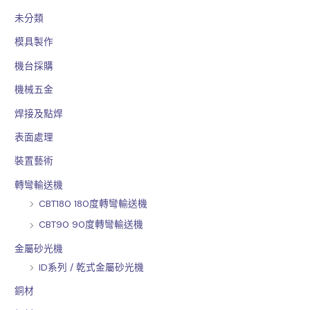
未分類
模具製作
機台採購
機械五金
焊接及點焊
表面處理
裝置藝術
轉彎輸送機
CBT180 180度轉彎輸送機
CBT90 90度轉彎輸送機
金屬砂光機
ID系列 / 乾式金屬砂光機
銅材