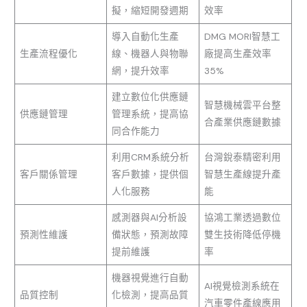
擬，縮短開發週期
效率
導入自動化生產
DMG MORI智慧工
生產流程優化
線、機器人與物聯
廠提高生產效率
網，提升效率
35%
建立數位化供應鏈
智慧機械雲平台整
供應鏈管理
管理系統，提高協
合產業供應鏈數據
同合作能力
利用CRM系統分析
台灣銳泰精密利用
客戶關係管理
客戶數據，提供個
智慧生產線提升產
人化服務
能
感測器與AI分析設
協鴻工業透過數位
預測性維護
備狀態，預測故障
雙生技術降低停機
提前維護
率
機器視覺進行自動
AI視覺檢測系統在
品質控制
化檢測，提高品質
汽車零件產線應用