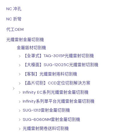
字
NC 冲孔
:
NC 折彎
代工OEM
光纖雷射金屬切割機
金屬鈑材切割機
【全罩式】TAG-3015P光纖雷射切割機
【大檯面】SUG-12025C光纖雷射切割機
【客製】光纖雷射捲料切割機
【晶片切割】CCD定位切割解決方案
Infinity EC系列光纖雷射金屬切割機
Infinity系列單平台光纖雷射金屬切割機
SUG-1313雷射金屬切割機
SUG-6060NM雷射金屬切割機
光纖雷射開卷送料切割機