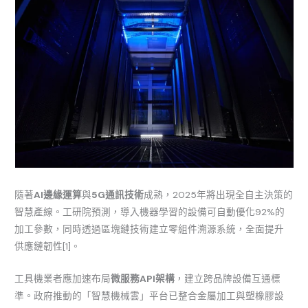
隨著
AI邊緣運算
與
5G通訊技術
成熟，2025年將出現全自主決策的
智慧產線。工研院預測，導入機器學習的設備可自動優化92%的
加工參數，同時透過區塊鏈技術建立零組件溯源系統，全面提升
供應鏈韌性[1]。
工具機業者應加速布局
微服務API架構
，建立跨品牌設備互通標
準。政府推動的「智慧機械雲」平台已整合金屬加工與塑橡膠設