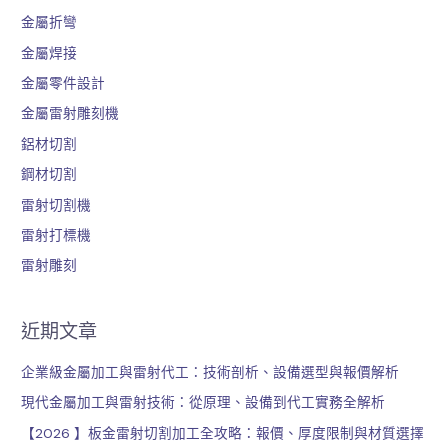
金屬折彎
金屬焊接
金屬零件設計
金屬雷射雕刻機
鋁材切割
鋼材切割
雷射切割機
雷射打標機
雷射雕刻
近期文章
企業級金屬加工與雷射代工：技術剖析、設備選型與報價解析
現代金屬加工與雷射技術：從原理、設備到代工實務全解析
【2026 】板金雷射切割加工全攻略：報價、厚度限制與材質選擇