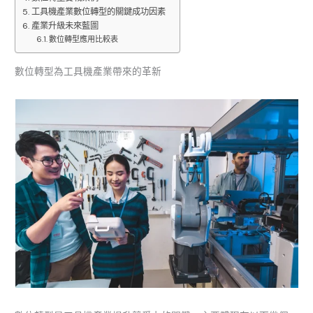
工具機產業數位轉型的關鍵成功因素
產業升級未來藍圖
數位轉型應用比較表
數位轉型為工具機產業帶來的革新