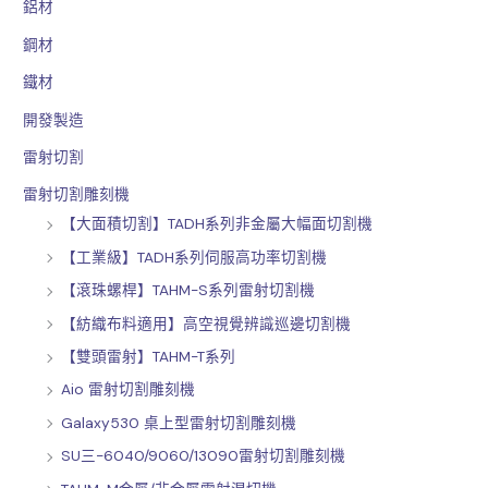
鋁材
鋼材
鐵材
開發製造
雷射切割
雷射切割雕刻機
【大面積切割】TADH系列非金屬大幅面切割機
【工業級】TADH系列伺服高功率切割機
【滾珠螺桿】TAHM-S系列雷射切割機
【紡織布料適用】高空視覺辨識巡邊切割機
【雙頭雷射】TAHM-T系列
Aio 雷射切割雕刻機
Galaxy530 桌上型雷射切割雕刻機
SU三-6040/9060/13090雷射切割雕刻機