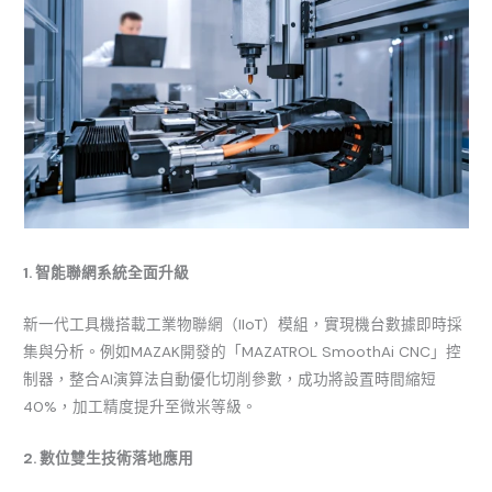
1. 智能聯網系統全面升級
新一代工具機搭載工業物聯網（IIoT）模組，實現機台數據即時採
集與分析。例如MAZAK開發的「MAZATROL SmoothAi CNC」控
制器，整合AI演算法自動優化切削參數，成功將設置時間縮短
40%，加工精度提升至微米等級。
2. 數位雙生技術落地應用