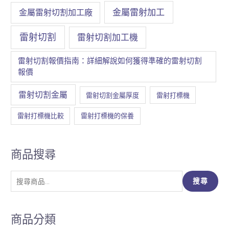
金屬雷射加工
金屬雷射切割加工廠
雷射切割
雷射切割加工機
雷射切割報價指南：詳細解說如何獲得準確的雷射切割
報價
雷射切割金屬
雷射切割金屬厚度
雷射打標機
雷射打標機比較
雷射打標機的保養
商品搜尋
搜
搜尋
尋
關
商品分類
鍵